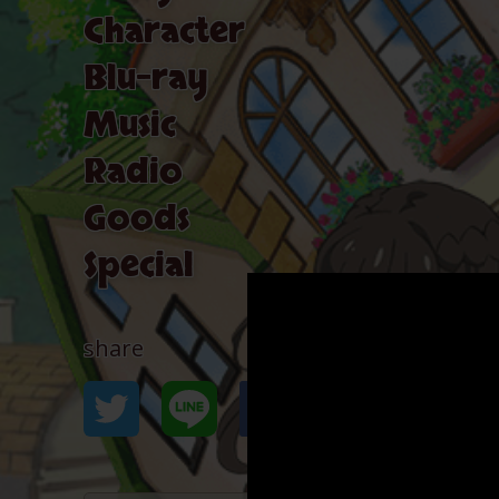
Character
Blu-ray
Music
Radio
Goods
Special
share