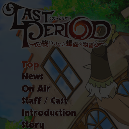
Top
News
On Air
Staff / Cast
Introduction
Story